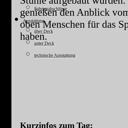
Stühle aufgebaut wurden.
Fahrtenabschlüsse
genießen den Anblick vom
Ausstattung
oben Menschen für das Spe
über Deck
haben.
unter Deck
technische Ausstattung
Kurzinfos zum Tag: