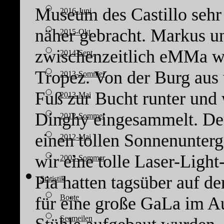
Museum des Castillo sehr
2016-Juni
näher gebracht. Markus u
2015-Okt.
zwischenzeitlich eMMa wi
2014-Sept.
Tropez. Von der Burg aus
2013-Sommer
Fuß zur Bucht runter und
2013-Mai
Dinghy eingesammelt. Der
2012-Sommer
einen tollen Sonnenunter
2012-Mai
wir eine tolle Laser-Lig
2003-Sommer
Pia hatten tagsüber auf d
Statistik
Boote
für eine große GaLa im A
Seemeilen