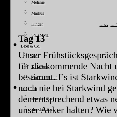
Melanie
Markus
Kinder
zurück
zur Ü
SY eMMa
Tag 13
Blog & Co.
Unser Frühstücksgespräch
Blog
für die kommende Nacht 
Kurztörns
bestimmt. Es ist Starkwin
YouTube Kanal
noch nie bei Starkwind ge
Langfahrt
dementsprechend etwas ner
Berichte 2021
unser Anker halten? Wie 
Berichte 2022