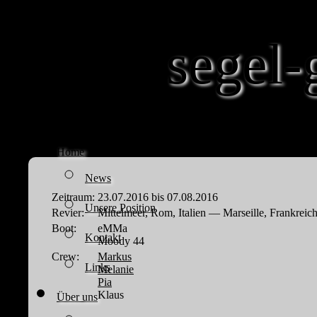
segel-
Home
News
Zeitraum:
23.07.2016 bis 07.08.2016
Unsere Position
Revier:
Mittelmeer, Rom, Italien — Marseille, Frankreic
Boot:
eMMa
Kontakt
Moody 44
Crew:
Markus
Links
Melanie
Pia
Klaus
Über uns