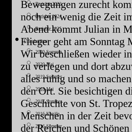
Bewegungen zurecht komm
Berichte 2023
noch ein wenig die Zeit 
Berichte 2024
Abend kommt Julian in Ma
Berichte 2025
Flieger geht am Sonntag 
Urlaubstörns
Wir beschließen wieder in
2020-Sommer
zu verlegen und dort abzu
2020-Mai
alles ruhig und so machen
2019-Sommer
den Ort. Sie besichtigen d
2018-Mai
Geschichte von St. Trope
2017-Sommer
Menschen in der Zeit bevo
2016-Kanäle
der Reichen und Schönen 
2016-Sommer