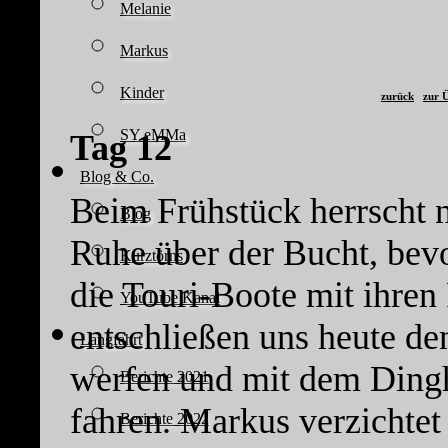
Melanie
Markus
Kinder
zurück
zur Ü
SY eMMa
Tag 12
Blog & Co.
Beim Frühstück herrscht n
Blog
Ruhe über der Bucht, bev
Kurztörns
die Touri-Boote mit ihre
YouTube Kanal
entschließen uns heute d
Langfahrt
werfen und mit dem Dingh
Berichte 2021
fahren. Markus verzichtet
Berichte 2022