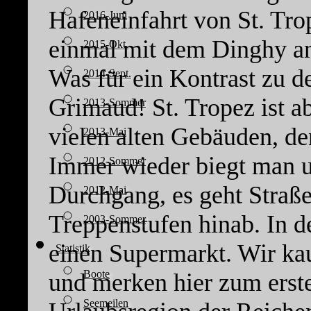
Hafeneinfahrt von St. Tro
2016-Juni
einmal mit dem Dinghy an
2015-Okt.
Was für ein Kontrast zu de
2014-Sept.
Grimaud! St. Tropez ist a
2013-Sommer
vielen alten Gebäuden, d
2013-Mai
Immer wieder biegt man u
2012-Sommer
Durchgang, es geht Straße
2012-Mai
Treppenstufen hinab. In d
2003-Sommer
einen Supermarkt. Wir kau
Statistik
Boote
und merken hier zum erste
Seemeilen