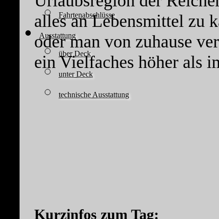
Urlaubsregion der Reichen
Fahrtenabschlüsse
alles an Lebensmittel zu 
Ausstattung
oder man von zuhause verm
über Deck
ein Vielfaches höher als 
unter Deck
technische Ausstattung
Kurzinfos zum Tag: