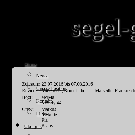
segel-
Home
News
Zeitraum:
23.07.2016 bis 07.08.2016
Unsere Position
Revier:
Mittelmeer, Rom, Italien — Marseille, Frankreic
Boot:
eMMa
Kontakt
Moody 44
Crew:
Markus
Links
Melanie
Pia
Klaus
Über uns