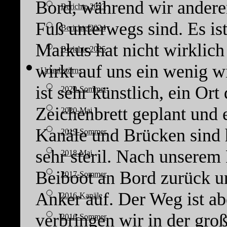
Bord, während wir andere
Berichte 2023
Fuß unterwegs sind. Es ist
Berichte 2024
Markus hat nicht wirklich
Berichte 2025
wirkt auf uns ein wenig w
Urlaubstörns
ist sehr künstlich, ein Ort
2020-Sommer
Zeichenbrett geplant und
2020-Mai
Kanäle und Brücken sind 
2019-Sommer
sehr steril. Nach unsere
2018-Mai
Beiboot an Bord zurück u
2017-Sommer
Anker auf. Der Weg ist ab
2016-Kanäle
verbringen wir in der gro
2016-Sommer