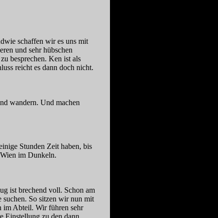
endwie schaffen wir es uns mit
beren und sehr hübschen
zu besprechen. Ken ist als
luss reicht es dann doch nicht.
n und wandern. Und machen
inige Stunden Zeit haben, bis
 Wien im Dunkeln.
Zug ist brechend voll. Schon am
e suchen. So sitzen wir nun mit
 im Abteil. Wir führen sehr
e Einstellung zu den dann