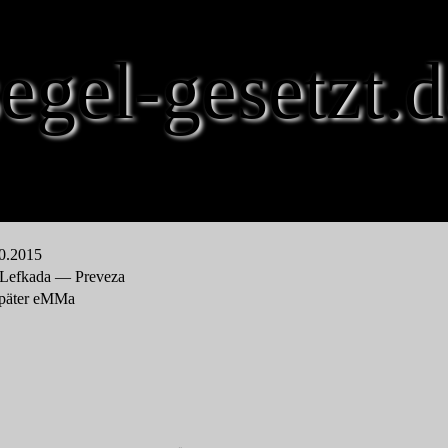
segel-gesetzt.d
10.2015
l Lefkada — Preveza
später eMMa