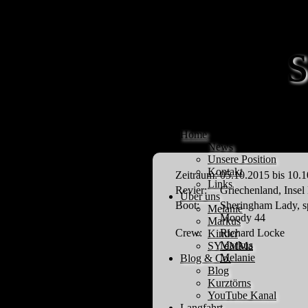
Home
News
Unsere Position
Kontakt
Zeitraum:
05.10.2015 bis 10.
Links
Revier:
Griechenland, Inse
Über uns
Boot:
Sheringham Lady, 
Melanie
Moody 44
Markus
Crew:
Richard Locke
Kinder
Markus
SY eMMa
Melanie
Blog & Co.
Blog
Kurztörns
YouTube Kanal
Langfahrt