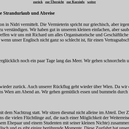
zurück
zur Übersicht
zur Kurzinfo
weiter
ge Strandurlaub und Abreise
on in Nidri vermittelt. Die Vermieterin spricht nur griechisch, aber irg
zu verständigen. Wir haben gut in unserem kleinen einfachen, aber sau
effen wir uns mit Richard um alles Organisatorische und Geschäftliche 
enn unser Englisch nicht ganz so schlecht ist, für einen Vertragsabsch
erglücklich noch ein paar Tage lang das Meer. Wir gehen schnorchel
wieder zurück. Auch unserer Rückflug geht wieder über Wien. Da wir e
 uns Wien am Abend an. Wir gehen gemütlich essen und bummeln durch
it dem Nachtzug statt. Wir sitzen diesmal nicht alleine im Abteil. Der 
s die vielen Flüchtlinge auf, die nach einer Möglichkeit der Weiterreis
inem Ehepaar und einem Studenten mit seiner kleinen Nichte) zusammen
sch und es gibt einige berührende Momente. Diese Zugfahrt hat unser