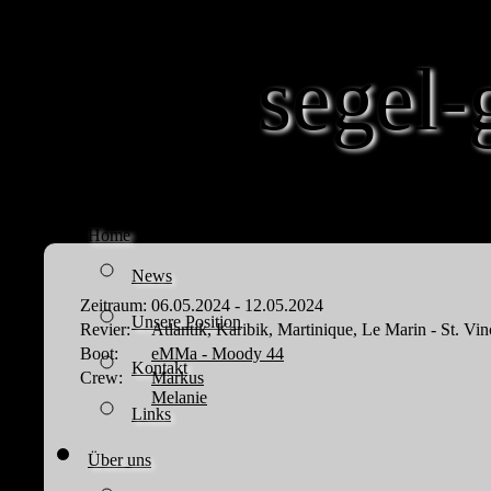
segel-
Home
News
Zeitraum:
06.05.2024 - 12.05.2024
Unsere Position
Revier:
Atlantik, Karibik, Martinique, Le Marin - St. V
Boot:
eMMa - Moody 44
Kontakt
Crew:
Markus
Melanie
Links
Über uns