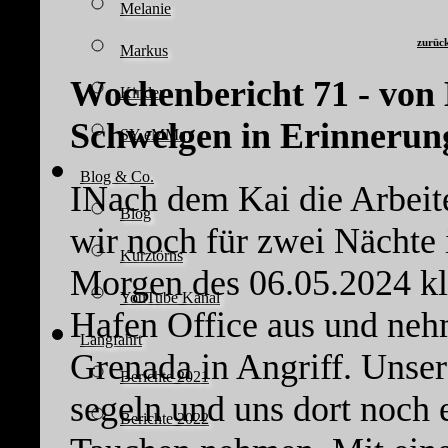
Melanie
zurüc
Markus
Wochenbericht 71 - von 
Kinder
Schwelgen in Erinnerun
SY eMMa
Blog & Co.
INach dem Kai die Arbeit
Blog
wir noch für zwei Nächte
Kurztörns
Morgen des 06.05.2024 kl
YouTube Kanal
Hafen Office aus und neh
Langfahrt
Grenada in Angriff. Unsere
Berichte 2021
segeln und uns dort noch
Berichte 2022