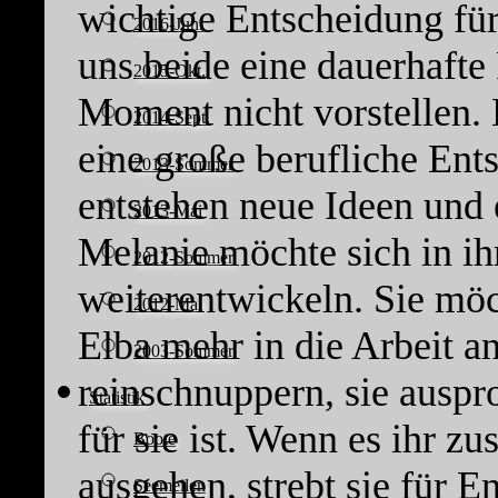
wichtige Entscheidung fü
2016-Juni
uns beide eine dauerhaft
2015-Okt.
Moment nicht vorstellen.
2014-Sept.
eine große berufliche Ent
2013-Sommer
entstehen neue Ideen und 
2013-Mai
Melanie möchte sich in ih
2012-Sommer
weiterentwickeln. Sie mö
2012-Mai
Elba mehr in die Arbeit a
2003-Sommer
reinschnuppern, sie auspr
Statistik
für sie ist. Wenn es ihr 
Boote
ausgehen, strebt sie für E
Seemeilen