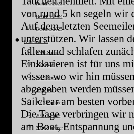
Tauchen nehmen. Mit eine
Berichte 2023
von rund 5 kn segeln wir 
Berichte 2024
Auf dem letzten Seemeile
Berichte 2025
unterstützen. Wir lassen 
Urlaubstörns
fallen und schlafen zunäc
2020-Sommer
Einklarieren ist für uns m
2020-Mai
wissen wo wir hin müssen
2019-Sommer
abgegeben werden müssen
2018-Mai
Sailclear am besten vorber
2017-Sommer
Die Tage verbringen wir 
2016-Kanäle
am Boot, Entspannung und
2016-Sommer