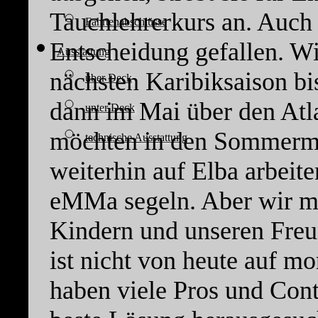
Tauchlehrerkurs an. Auch f
Fahrtenabschlüsse
Entscheidung gefallen. W
Ausstattung
nächsten Karibiksaison b
über Deck
dann im Mai über den Atl
unter Deck
möchten in den Sommerm
technische Ausstattung
weiterhin auf Elba arbeit
eMMa segeln. Aber wir m
Kindern und unseren Freu
ist nicht von heute auf m
haben viele Pros und Contr