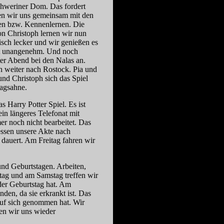
chweriner Dom. Das fordert
fen wir uns gemeinsam mit den
hen bzw. Kennenlernen. Die
on Christoph lernen wir nun
isch lecker und wir genießen es
cht unangenehm. Und noch
ter Abend bei den Nalas an.
 weiter nach Rostock. Pia und
d Christoph sich das Spiel
lagsahne.
 Harry Potter Spiel. Es ist
ein längeres Telefonat mit
er noch nicht bearbeitet. Das
dessen unsere Akte nach
dauert. Am Freitag fahren wir
und Geburtstagen. Arbeiten,
tag und am Samstag treffen wir
der Geburtstag hat. Am
nden, da sie erkrankt ist. Das
 auf sich genommen hat. Wir
sen wir uns wieder