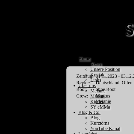
Home
News
Unsere Position
Kontakt
Zeitraum:
01.11.2023 - 03.12
Links
Revier:
Deutschland, Olfen 
Über uns
Boot:
ohne Boot
Melanie
Crew:
Markus
Markus
Melanie
Kinder
SY eMMa
Blog & Co.
Blog
Kurztörns
YouTube Kanal
Langfahrt