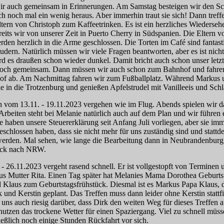
wir auch gemeinsam in Erinnerungen. Am Samstag besteigen wir den S
 noch mal ein wenig heraus. Aber immerhin traut sie sich! Dann tref
tern von Christoph zum Kaffeetrinken. Es ist ein herzliches Wiederse
its wir von unserer Zeit in Puerto Cherry in Südspanien. Die Eltern v
en herzlich in die Arme geschlossen. Die Torten im Café sind fantast
udern. Natürlich müssen wir viele Fragen beantworten, aber es ist ni
d es draußen schon wieder dunkel. Damit bricht auch schon unser letz
och gemeinsam. Dann müssen wir auch schon zum Bahnhof und fahren
of ab. Am Nachmittag fahren wir zum Fußballplatz. Während Markus un
 in die Trotzenburg und genießen Apfelstrudel mit Vanilleeis und Sch
 vom 13.11. - 19.11.2023 vergehen wie im Flug. Abends spielen wir das
 Arbeiten steht bei Melanie natürlich auch auf dem Plan und wir führen 
 haben unsere Steuererklärung seit Anfang Juli vorliegen, aber sie imm
beschlossen haben, dass sie nicht mehr für uns zuständig sind und statt
erden. Mal sehen, wie lange die Bearbeitung dann in Neubrandenburg 
ück nach NRW.
 26.11.2023 vergeht rasend schnell. Er ist vollgestopft von Terminen 
s Mutter Rita. Einen Tag später hat Melanies Mama Dorothea Geburts
d Klaus zum Geburtstagsfrühstück. Diesmal ist es Markus Papa Klaus, 
k und Kerstin geplant. Das Treffen muss dann leider ohne Kerstin stattfi
en uns auch riesig darüber, dass Dirk den weiten Weg für dieses Treffen
nutzen das trockene Wetter für einen Spaziergang. Viel zu schnell müs
ießlich noch einige Stunden Rückfahrt vor sich.