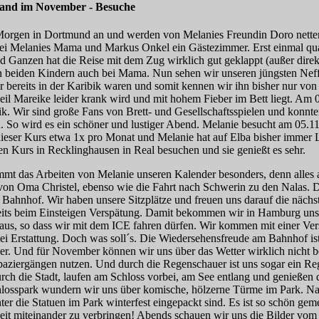
land im November - Besuche
rgen in Dortmund an und werden von Melanies Freundin Doro netterw
bei Melanies Mama und Markus Onkel ein Gästezimmer. Erst einmal q
 Ganzen hat die Reise mit dem Zug wirklich gut geklappt (außer direk
en beiden Kindern auch bei Mama. Nun sehen wir unseren jüngsten Neff
ir bereits in der Karibik waren und somit kennen wir ihn bisher nur vo
eil Mareike leider krank wird und mit hohem Fieber im Bett liegt. Am 
k. Wir sind große Fans von Brett- und Gesellschaftsspielen und konnte
. So wird es ein schöner und lustiger Abend. Melanie besucht am 05.1
dieser Kurs etwa 1x pro Monat und Melanie hat auf Elba bisher immer 
n Kurs in Recklinghausen in Real besuchen und sie genießt es sehr.
mmt das Arbeiten von Melanie unseren Kalender besonders, denn alle
 von Oma Christel, ebenso wie die Fahrt nach Schwerin zu den Nalas. D
Bahnhof. Wir haben unsere Sitzplätze und freuen uns darauf die nächs
eits beim Einsteigen Verspätung. Damit bekommen wir in Hamburg unse
aus, so dass wir mit dem ICE fahren dürfen. Wir kommen mit einer Ver
lei Erstattung. Doch was soll´s. Die Wiedersehensfreude am Bahnhof ist 
r. Und für November können wir uns über das Wetter wirklich nicht b
Spaziergängen nutzen. Und durch die Regenschauer ist uns sogar ein R
 die Stadt, laufen am Schloss vorbei, am See entlang und genießen d
hlosspark wundern wir uns über komische, hölzerne Türme im Park. 
ter die Statuen im Park winterfest eingepackt sind. Es ist so schön g
Zeit miteinander zu verbringen! Abends schauen wir uns die Bilder vo