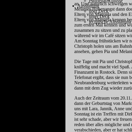
Fahrtenabschlüsse
an. Und natürlich schwelgen 
Ausstattung
Melanies Höhenangst dann doch
über Deck
Eltern von Manuela und den El
unter Deck
Eltern von Manuela kennen bere
technische Ausstattung
zum ersten Mal kennen und werd
zusammen zu sitzen und zu pla
während wir im Café sitzen wir
Am Sonntag frühstücken wir n
Christoph holen uns am Bahnh
ansehen, gehen Pia und Melanie
Die Tage mit Pia und Christoph
kniffelig und macht viel Spaß.
Finanzamt in Rostock. Denn sie
Telefonat ergibt, dass sie nun 
Neubrandenburg weiterleiten w
dann mit dem Zug wieder zur
Auch der Zeitraum vom 20.11. -
dann der Geburtstag von Marku
uns mit Lara, Jannik, Anne un
Sonntag ist ein Treffen mit Dir
ist sehr schade, aber wir freu
reden über alles mögliche und 
verabschieden, aber er hat schl