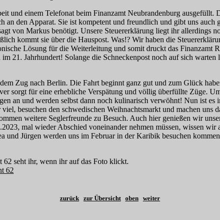
beit und einem Telefonat beim Finanzamt Neubrandenburg ausgefüllt. D
an den Apparat. Sie ist kompetent und freundlich und gibt uns auch gl
gt von Markus benötigt. Unsere Steuererklärung liegt ihr allerdings n
ßlich kommt sie über die Hauspost. Was!? Wir haben die Steuererkläru
tronische Lösung für die Weiterleitung und somit druckt das Finanzamt R
m 21. Jahrhundert! Solange die Schneckenpost noch auf sich warten lä
dem Zug nach Berlin. Die Fahrt beginnt ganz gut und zum Glück haben 
er sorgt für eine erhebliche Verspätung und völlig überfüllte Züge. 
gen an und werden selbst dann noch kulinarisch verwöhnt! Nun ist es in
r viel, besuchen den schwedischen Weihnachtsmarkt und machen uns 
men weitere Seglerfreunde zu Besuch. Auch hier genießen wir unse
.2023, mal wieder Abschied voneinander nehmen müssen, wissen wir ab
a und Jürgen werden uns im Februar in der Karibik besuchen kommen. 
62 seht ihr, wenn ihr auf das Foto klickt.
zurück
zur Übersicht
oben
weiter