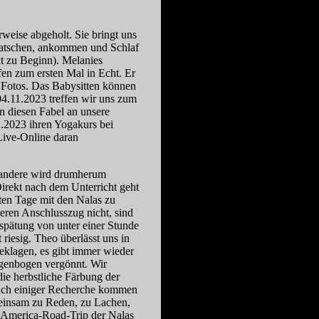
eise abgeholt. Sie bringt uns
uatschen, ankommen und Schlaf
t zu Beginn). Melanies
en zum ersten Mal in Echt. Er
n Fotos. Das Babysitten können
04.11.2023 treffen wir uns zum
n diesen Fabel an unsere
1.2023 ihren Yogakurs bei
Live-Online daran
s andere wird drumherum
irekt nach dem Unterricht geht
ten Tage mit den Nalas zu
ren Anschlusszug nicht, sind
spätung von unter einer Stunde
riesig. Theo überlässt uns in
eklagen, es gibt immer wieder
egenbogen vergönnt. Wir
ie herbstliche Färbung der
Nach einiger Recherche kommen
emeinsam zu Reden, zu Lachen,
m America-Road-Trip der Nalas