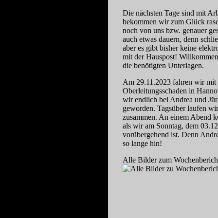
Die nächsten Tage sind mit Ar
bekommen wir zum Glück rasch 
noch von uns bzw. genauer gesa
auch etwas dauern, denn schlie
aber es gibt bisher keine elek
mit der Hauspost! Willkommen i
die benötigten Unterlagen.
Am 29.11.2023 fahren wir mit 
Oberleitungsschaden in Hannov
wir endlich bei Andrea und Jür
geworden. Tagsüber laufen wi
zusammen. An einem Abend kom
als wir am Sonntag, dem 03.12
vorübergehend ist. Denn Andre
so lange hin!
Alle Bilder zum Wochenbericht 