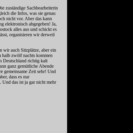
ie zuständige Sachbearbeiterin
eich die Infos, was sie genau
och nicht vor. Aber das kann
ng elektronisch abgegeben! Ja,
ostock alles aus und schickt es
sst, organisieren wir derweil
wir auch Sitzplätze, aber ein
Um halb zwölf nachts kommen
 Deutschland richtig kalt
dann ganz gemütliche Abende
re gemeinsame Zeit sehr! Und
er, dass es nur
Und das ist ja gar nicht mehr