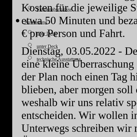
Kosten für die jeweilige S
Fahrtenabschlüsse
etwa 50 Minuten und beza
Ausstattung
€ pro Person und Fahrt.
über Deck
unter Deck
Dienstag, 03.05.2022 - D
technische Ausstattung
eine kleine Überraschung 
der Plan noch einen Tag hi
blieben, aber morgen soll 
weshalb wir uns relativ sp
entscheiden. Wir wollen i
Unterwegs schreiben wir m