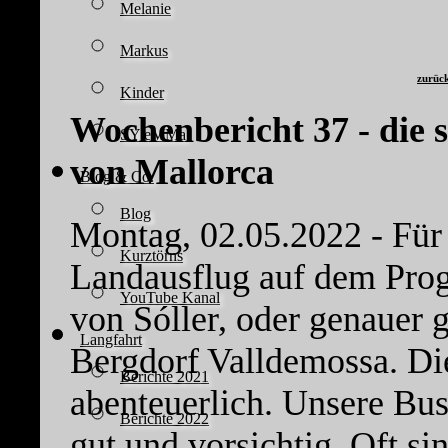
Melanie
Markus
zurüc
Kinder
Wochenbericht 37 - die 
SY eMMa
von Mallorca
Blog & Co.
Blog
Montag, 02.05.2022 - Für 
Kurztörns
Landausflug auf dem Pro
YouTube Kanal
von Sóller, oder genauer g
Langfahrt
Bergdorf Valldemossa. Die
Berichte 2021
abenteuerlich. Unsere Bus
Berichte 2022
gut und vorsichtig. Oft sin