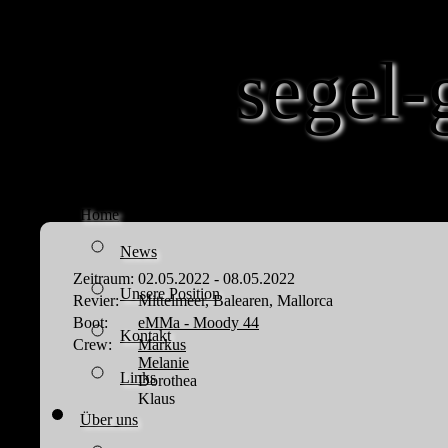
segel-
Home
News
Zeitraum:
02.05.2022 - 08.05.2022
Unsere Position
Revier:
Mittelmeer, Balearen, Mallorca
Boot:
eMMa - Moody 44
Kontakt
Crew:
Markus
Melanie
Links
Dorothea
Klaus
Über uns