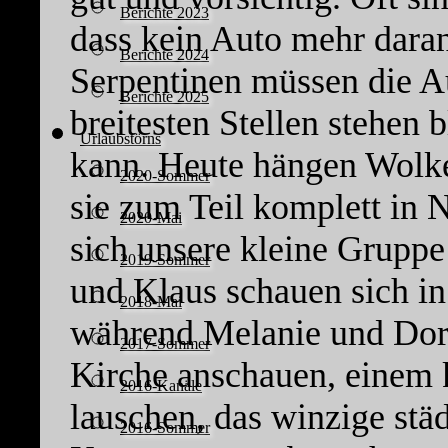
Berichte 2023
dass kein Auto mehr daran
Berichte 2024
Serpentinen müssen die A
Berichte 2025
breitesten Stellen stehen 
Urlaubstörns
kann. Heute hängen Wolk
2020-Sommer
sie zum Teil komplett in N
2020-Mai
sich unsere kleine Gruppe
2019-Sommer
und Klaus schauen sich i
2018-Mai
während Melanie und Doro
2017-Sommer
Kirche anschauen, einem 
2016-Kanäle
lauschen, das winzige st
2016-Sommer