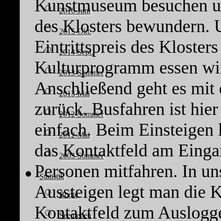
Kunstmuseum besuchen un
2016-Juni
des Klosters bewundern. U
2015-Okt.
Eintrittspreis des Kloster
2014-Sept.
Kulturprogramm essen wir
2013-Sommer
Anschließend geht es mit
2013-Mai
zurück. Busfahren ist hier
2012-Sommer
einfach. Beim Einsteigen 
2012-Mai
das Kontaktfeld am Einga
2003-Sommer
Personen mitfahren. In un
Statistik
Aussteigen legt man die K
Boote
Kontaktfeld zum Auslogg
Seemeilen