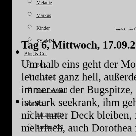
Melanie
Markus
Kinder
zurück
zur Ü
SY eMMa
Tag 6, Mittwoch, 17.09.
Blog & Co.
Um halb eins geht der Mo
Blog
leuchtet ganz hell, außer
Kurztörns
immer vor der Bugspitze, 
YouTube Kanal
ist stark seekrank, ihm geh
Langfahrt
nicht unter Deck bleiben, f
Berichte 2021
mehrfach, auch Dorothea i
Berichte 2022