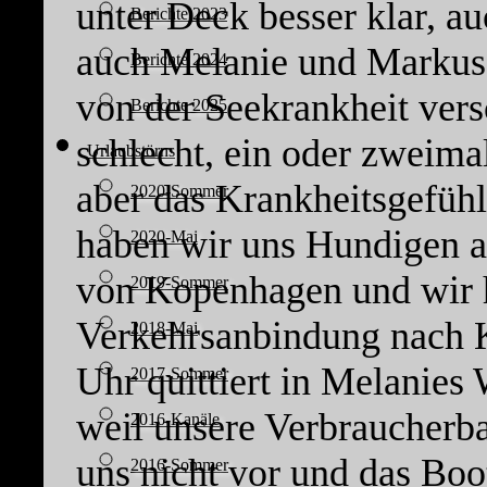
unter Deck besser klar, au
Berichte 2023
auch Melanie und Markus 
Berichte 2024
von der Seekrankheit versc
Berichte 2025
schlecht, ein oder zweimal
Urlaubstörns
aber das Krankheitsgefühl
2020-Sommer
haben wir uns Hundigen au
2020-Mai
von Kopenhagen und wir h
2019-Sommer
Verkehrsanbindung nach 
2018-Mai
Uhr quittiert in Melanies
2017-Sommer
weil unsere Verbraucherbat
2016-Kanäle
uns nicht vor und das Boot
2016-Sommer