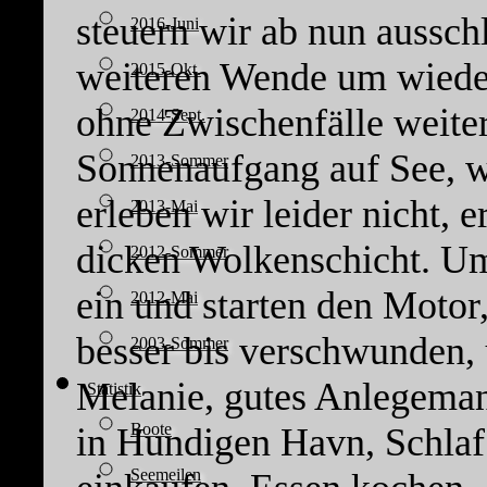
steuern wir ab nun aussch
2016-Juni
weiteren Wende um wiede
2015-Okt.
ohne Zwischenfälle weiter
2014-Sept.
Sonnenaufgang auf See, w
2013-Sommer
erleben wir leider nicht, e
2013-Mai
dicken Wolkenschicht. Um
2012-Sommer
ein und starten den Motor,
2012-Mai
besser bis verschwunden,
2003-Sommer
Melanie, gutes Anlegeman
Statistik
Boote
in Hundigen Havn, Schlaf
Seemeilen