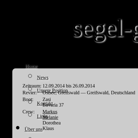
segel-
Home
News
Zeitraum:
12.09.2014 bis 26.09.2014
Unsere Position
Revier:
Ostsee, Greifswald — Greifswald, Deutschland
Boot:
Zasi
Kontakt
Bavaria 37
Crew:
Markus
Links
Melanie
Dorothea
Klaus
Über uns