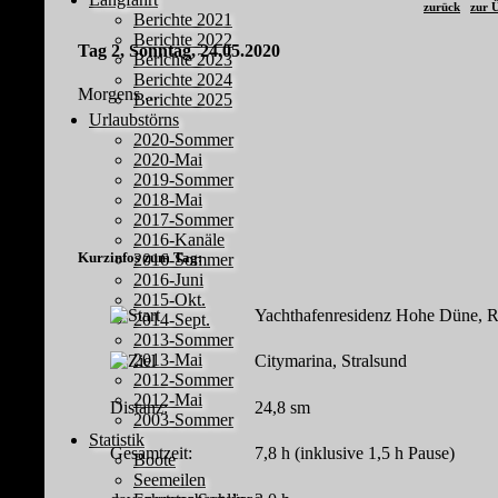
zurück
zur Ü
Berichte 2021
Berichte 2022
Tag 2, Sonntag, 24.05.2020
Berichte 2023
Berichte 2024
Morgens ...
Berichte 2025
Urlaubstörns
2020-Sommer
2020-Mai
2019-Sommer
2018-Mai
2017-Sommer
2016-Kanäle
Kurzinfos zum Tag:
2016-Sommer
2016-Juni
2015-Okt.
Yachthafenresidenz Hohe Düne, R
2014-Sept.
2013-Sommer
2013-Mai
Citymarina, Stralsund
2012-Sommer
2012-Mai
Distanz:
24,8 sm
2003-Sommer
Statistik
Gesamtzeit:
7,8 h (inklusive 1,5 h Pause)
Boote
Seemeilen