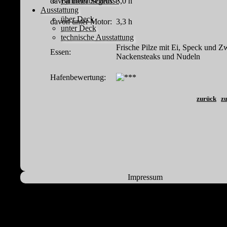
davon unter Segeln:
3,0 h
Fahrtenabschlüsse
Ausstattung
über Deck
davon unter Motor:
3,3 h
unter Deck
technische Ausstattung
Frische Pilze mit Ei, Speck und Z
Essen:
Nackensteaks und Nudeln
Hafenbewertung:
zurück
zu
Impressum