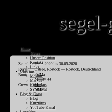
segel-
Home
News
Unsere Position
Kontakt
Zeitraum:
23.05.2020 bis 30.05.2020
Links
Revier:
Ostsee, Rostock — Rostock, Deutschland
Über uns
Boot:
eMMa
Melanie
Moody 44
Markus
Crew:
Markus
Kinder
Melanie
SY eMMa
Lara
Blog & Co.
Blog
Kurztörns
YouTube Kanal
Langfahrt