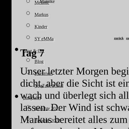
Mareike
Melanie
Markus
Kinder
zurück
zu
SY eMMa
Tag 7
Blog & Co.
Blog
Unser letzter Morgen begi
Kurztörns
dicht, aber die Sicht ist e
YouTube Kanal
wach und überlegt sich al
Langfahrt
lassen. Der Wind ist sch
Berichte 2021
Markus bereitet alles zum
Berichte 2022