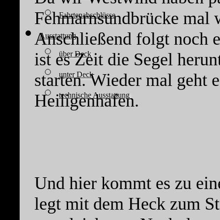
Fehmarnsundbrücke mal w
Fahrtenabschlüsse
Anschließend folgt noch 
Ausstattung
über Deck
ist es Zeit die Segel heru
unter Deck
starten. Wieder mal geht 
technische Ausstattung
Heiligenhafen.
Und hier kommt es zu ein
legt mit dem Heck zum St