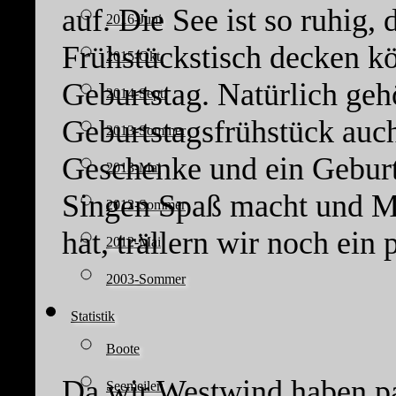
auf. Die See ist so ruhig, 
2016-Juni
Frühstückstisch decken k
2015-Okt.
Geburtstag. Natürlich ge
2014-Sept.
Geburtstagsfrühstück auc
2013-Sommer
Geschenke und ein Geburt
2013-Mai
Singen Spaß macht und Me
2012-Sommer
hat, trällern wir noch ein
2012-Mai
2003-Sommer
Statistik
Boote
Da wir Westwind haben pa
Seemeilen