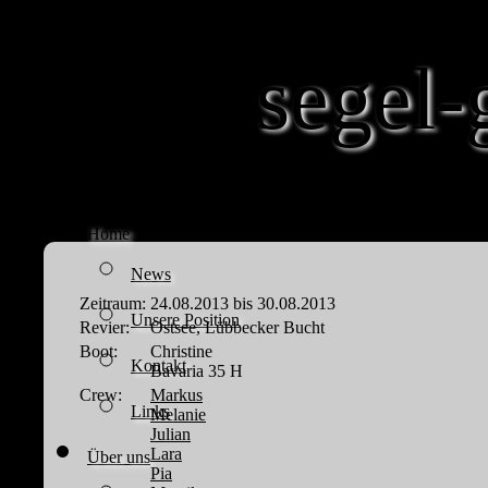
segel-
Home
News
Zeitraum:
24.08.2013 bis 30.08.2013
Unsere Position
Revier:
Ostsee, Lübbecker Bucht
Boot:
Christine
Kontakt
Bavaria 35 H
Crew:
Markus
Links
Melanie
Julian
Lara
Über uns
Pia