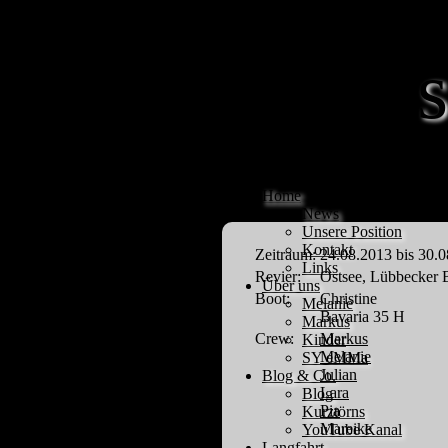
Home
News
Unsere Position
Kontakt
Zeitraum:
24.08.2013 bis 30.
Links
Revier:
Ostsee, Lübbecker 
Über uns
Boot:
Christine
Melanie
Bavaria 35 H
Markus
Crew:
Markus
Kinder
Melanie
SY eMMa
Julian
Blog & Co.
Lara
Blog
Pia
Kurztörns
Mareike
YouTube Kanal
Langfahrt