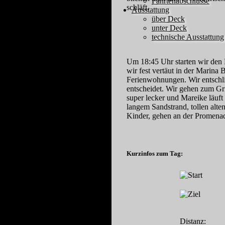
Fahrtenabschlüsse
schläft.
Ausstattung
über Deck
unter Deck
technische Ausstattung
Um 18:45 Uhr starten wir den 
wir fest vertäut in der Marina 
Ferienwohnungen. Wir entschl
entscheidet. Wir gehen zum Gr
super lecker und Mareike läuft
langem Sandstrand, tollen alt
Kinder, gehen an der Promena
Kurzinfos zum Tag:
Distanz: