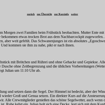
zurück
zur Übersicht
zur Kurzinfo
weiter
m Morgen zwei Familien beim Frühstück beobachten. Mutter Ente mit 
ie bekommen etwas trocken Brot aus dem Nachbarcockpit zugeworfen. 
den, aber weit gefehlt. Das Schwanenjunges ist ein absolutes „Egoschwe
. Und kommen sie ihm zu nahe, pikt er nach ihnen.
rühstück mit Brötchen und Rührei und ohne Gehacke und Gepiekse. Alle
e Dusche ohne Zeitbegrenzung und die üblichen Vorbereitungen (Wette
egt Julian um 11:10 Uhr ab.
ung und setzen dann die Segel. Der Himmel ist bedeckt, aber der Wind
l wieder Groß und Genua setzen. Ein direkter Kurs auf die Ansteuerun
ir. Alle Crewmitglieder genießen das schöne Segelwetter, auch wenn d
ch ist. Ruhe kehrt ein. Julian holt sich eine Decke, legt sich mit dem K