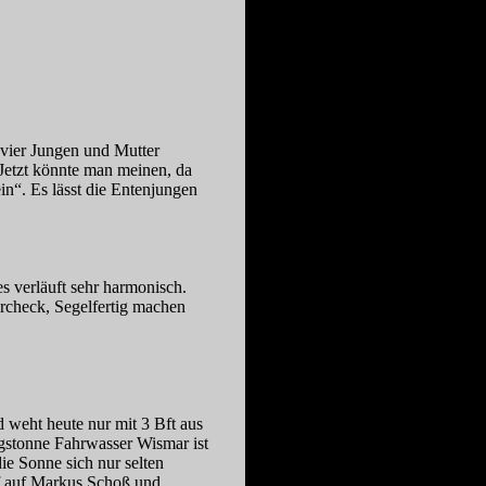
vier Jungen und Mutter
Jetzt könnte man meinen, da
in“. Es lässt die Entenjungen
s verläuft sehr harmonisch.
rcheck, Segelfertig machen
 weht heute nur mit 3 Bft aus
gstonne Fahrwasser Wismar ist
ie Sonne sich nur selten
opf auf Markus Schoß und