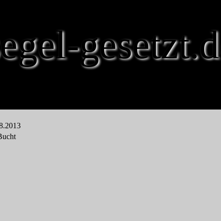
segel-gesetzt.d
08.2013
Bucht