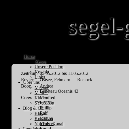
segel-
Home
News
Unsere Position
Kontakt
Zeitraum:
05.05.2012 bis 11.05.2012
Links
Revier:
Ostsee, Fehmarn — Rostock
Über uns
Boot:
Andrea
Melanie
Beneteau Oceanis 43
Markus
Crew:
Manfred
Kinder
Kristian
SY eMMa
Phillip
Blog & Co.
Ralf
Blog
Marvin
Kurztörns
Markus
YouTube Kanal
Bernd
Langfahrt