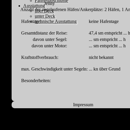
Fahrtenabschlüsse
Jenny
Ausstattung
Anzahl der angelaufenen Häfen/Ankerplätze: 2 Häfen, 1 An
über Deck
unter Deck
Hafentage:
keine Hafentage
technische Ausstattung
Gesamtdistanz der Reise:
47,4 sm entspricht ... 
davon unter Segel:
... sm entspricht ... h
davon unter Motor:
... sm entspricht ... h
Kraftstoffverbrauch:
nicht bekannt
max. Geschwindigkeit unter Segeln:
... kn über Grund
Besonderheiten:
Impressum