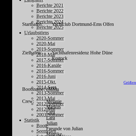
Berichte 2021
Berichte 2022
Berichte 2023
Berichte 2024
Starthafen:
Yachtclub Dortmund-Ems Olfen
Berichte 2025
Urlaubstörns
2020-Sommer
2020-Mai
2019-Sommer
Zielhafen:
Yachthafenresidenz Hohe Düne
2018-Mai
Rostock
2017-Sommer
2016-Kanäle
2016-Sommer
2016-Juni
2015-Okt.
Größere
2014-Sept.
Bootsname:
eMMa
2013-Sommer
2013-Mai
Crew:
Melanie
2012-Sommer
Markus
2012-Mai
Lara
2003-Sommer
Lara
Statistik
Julian
Boote
Freunde von Julian
Seemeilen
Mareike